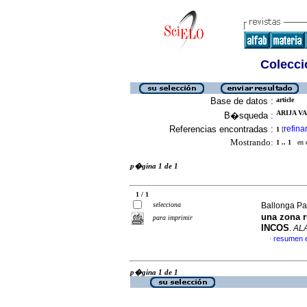
Colecció
Base de datos :
article
ARIJA VA
B�squeda :
Referencias encontradas :
refina
1
[
Mostrando:
1 .. 1
en el
p�gina 1 de 1
1 / 1
selecciona
Ballonga Par
una zona r
para imprimir
INCOS
.
AL
resumen 
·
p�gina 1 de 1