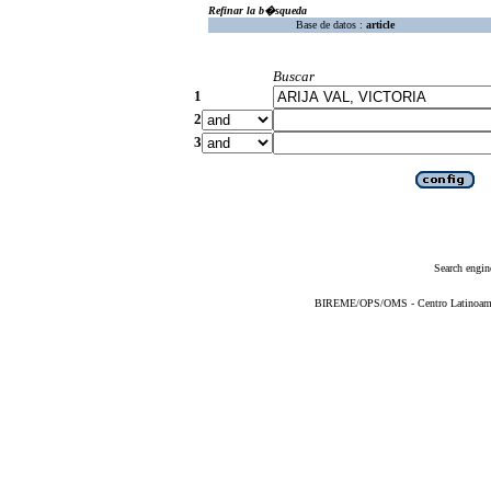
Refinar la b�squeda
Base de datos :
article
Buscar
1
2
3
Search engin
BIREME/OPS/OMS - Centro Latinoameric