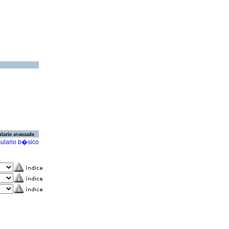
lario avanzado
ulario b�sico