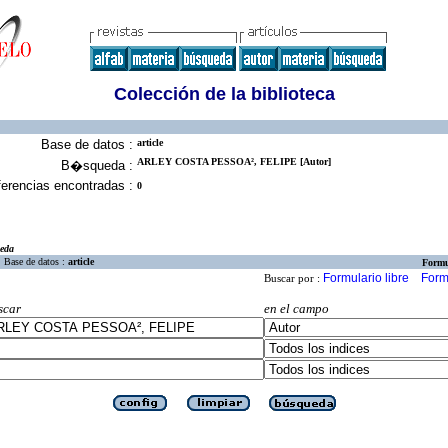
Colección de la biblioteca
Base de datos :
article
ARLEY COSTA PESSOA², FELIPE [Autor]
B�squeda :
erencias encontradas :
0
eda
Base de datos :
article
Formu
Formulario libre
Form
Buscar por :
scar
en el campo