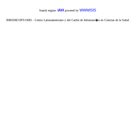
iAH
WWWISIS
Search engine:
powered by
BIREME/OPS/OMS - Centro Latinoamericano y del Caribe de Informaci�n en Ciencias de la Salud