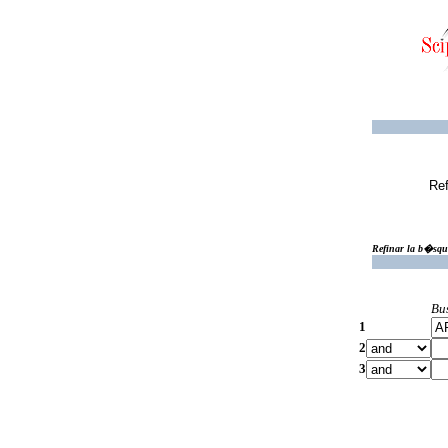
Ref
Refinar la b�squ
Bu
1
2
3