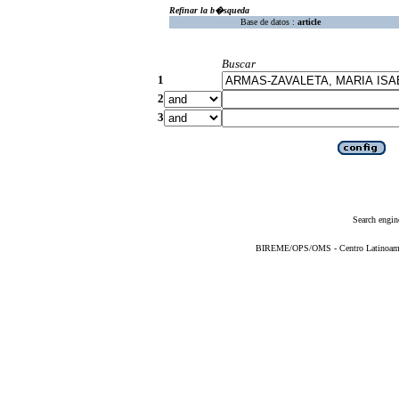
Refinar la b�squeda
Base de datos :
article
Buscar
1
2
3
Search engin
BIREME/OPS/OMS - Centro Latinoameric