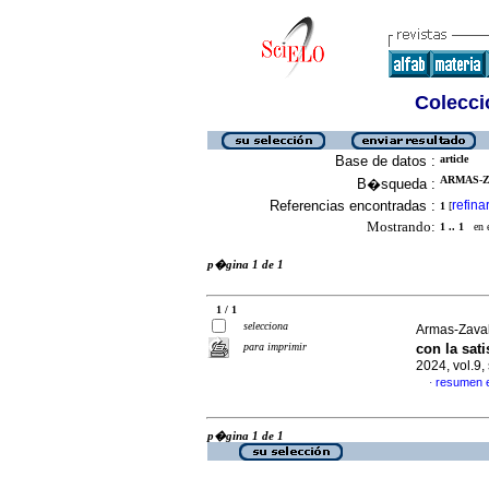
Colecció
Base de datos :
article
ARMAS-Z
B�squeda :
Referencias encontradas :
refina
1
[
Mostrando:
1 .. 1
en el
p�gina 1 de 1
1 / 1
selecciona
Armas-Zavale
para imprimir
con la sat
2024, vol.9
resumen 
·
p�gina 1 de 1