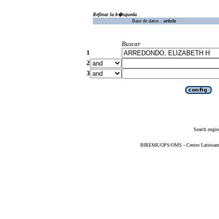
Refinar la b�squeda
Base de datos :
article
Buscar
1
2
3
Search engin
BIREME/OPS/OMS - Centro Latinoameric