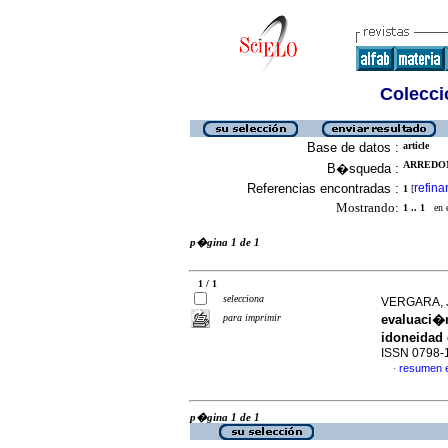
Colecció
Base de datos :
article
ARREDON
B�squeda :
Referencias encontradas :
refina
1
[
Mostrando:
1 .. 1
en el
p�gina 1 de 1
1 / 1
selecciona
VERGARA, J
para imprimir
evaluaci�n
idoneidad
ISSN 0798-
resumen 
·
p�gina 1 de 1