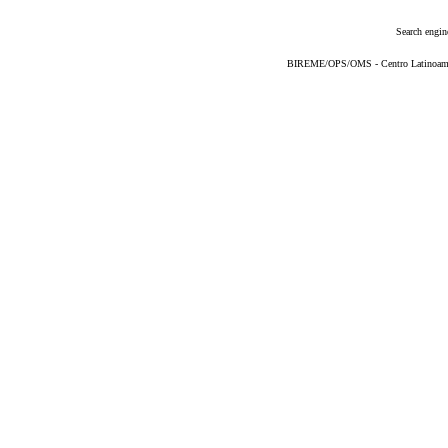
Search engin
BIREME/OPS/OMS - Centro Latinoameric