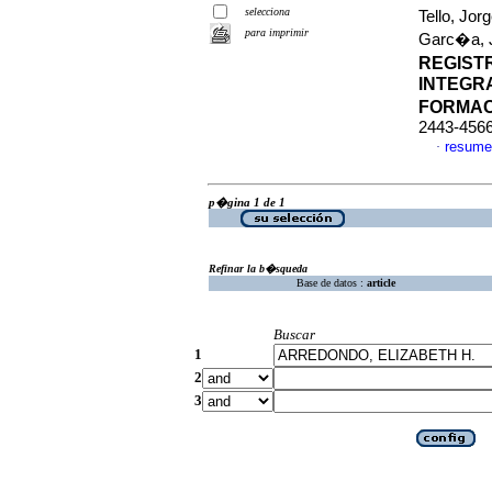
selecciona
Tello, Jor
para imprimir
Garc�a, 
REGIST
INTEGRA
FORMA
2443-456
resume
·
p�gina 1 de 1
Refinar la b�squeda
Base de datos :
article
Buscar
1
2
3