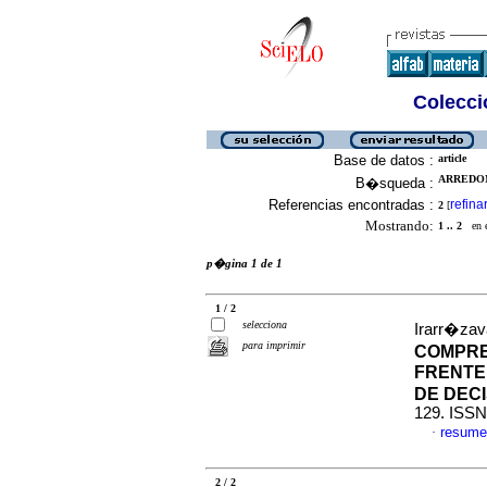
Colecció
Base de datos :
article
ARREDON
B�squeda :
Referencias encontradas :
refina
2
[
Mostrando:
1 .. 2
en el
p�gina 1 de 1
1 / 2
selecciona
Irarr�zava
para imprimir
COMPRE
FRENTE
DE DEC
129. ISSN
resume
·
2 / 2