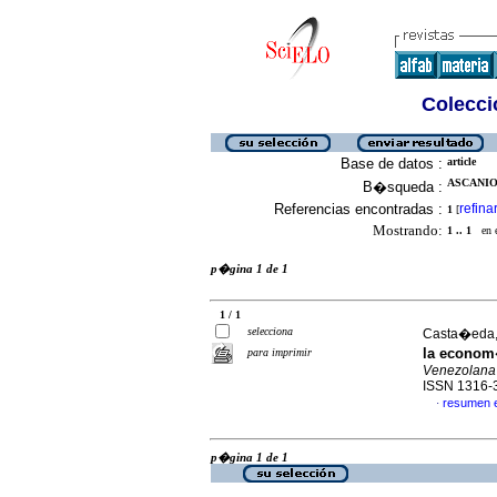
Colecció
Base de datos :
article
ASCANIO
B�squeda :
Referencias encontradas :
refina
1
[
Mostrando:
1 .. 1
en el
p�gina 1 de 1
1 / 1
selecciona
Casta�eda, 
la econom�
para imprimir
Venezolana 
ISSN 1316-
resumen 
·
p�gina 1 de 1