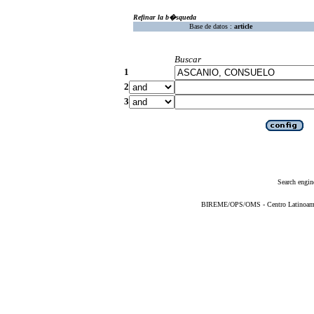
Refinar la b�squeda
Base de datos :
article
Buscar
1
2
3
Search engin
BIREME/OPS/OMS - Centro Latinoameric