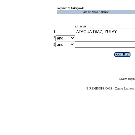
Refinar la b�squeda
Base de datos :
article
Buscar
1
2
3
Search engin
BIREME/OPS/OMS - Centro Latinoameric