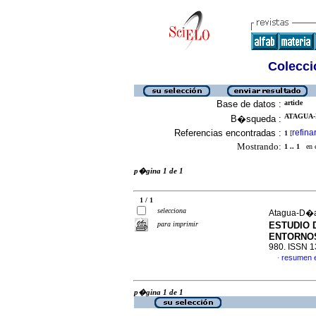
Colecció
Base de datos :
article
ATAGUA-D
B�squeda :
Referencias encontradas :
refina
1
[
Mostrando:
1 .. 1
en el
p�gina 1 de 1
1 / 1
selecciona
Atagua-D�a
para imprimir
ESTUDIO 
ENTORNO
980. ISSN 
resumen 
·
p�gina 1 de 1