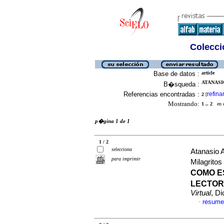
Colecció
Base de datos :
article
ATANASI
B�squeda :
Referencias encontradas :
refina
2
[
Mostrando:
1 .. 2
en el
p�gina 1 de 1
1 / 2
selecciona
Atanasio 
para imprimir
Milagritos
COMO E
LECTOR
Virtual
, D
resume
·