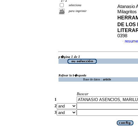
2 / 2
selecciona
Atanasio 
para imprimir
Milagrito
HERRAM
DE LOS
LITERA
0398
resume
·
p�gina 1 de 1
Refinar la b�squeda
Base de datos :
article
Buscar
1
2
3