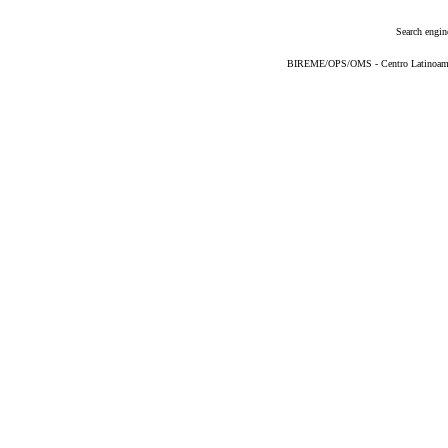
Search engin
BIREME/OPS/OMS - Centro Latinoameric