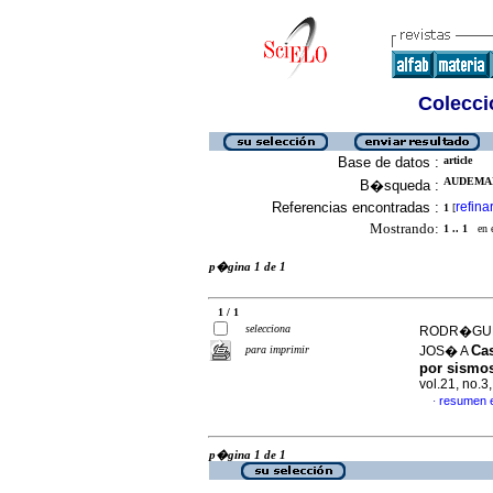
Colecció
Base de datos :
article
AUDEMAR
B�squeda :
Referencias encontradas :
refina
1
[
Mostrando:
1 .. 1
en el
p�gina 1 de 1
1 / 1
selecciona
RODR�GUEZ
Ca
para imprimir
JOS� A
por sismo
vol.21, no.3
resumen 
·
p�gina 1 de 1