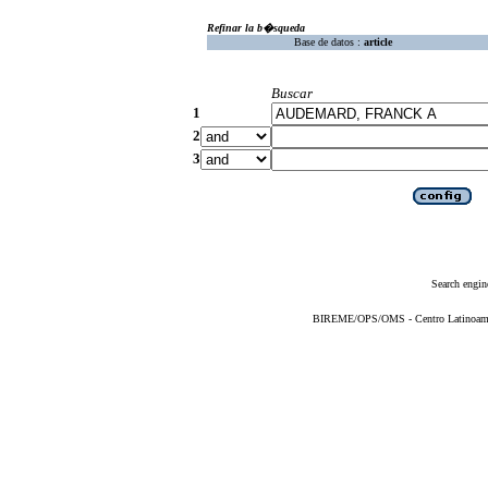
Refinar la b�squeda
Base de datos :
article
Buscar
1
2
3
Search engin
BIREME/OPS/OMS - Centro Latinoameric