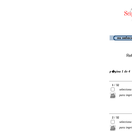
Ref
p�gina 1 de 4
1 / 32
selecciona
para impr
2 / 32
selecciona
para impr