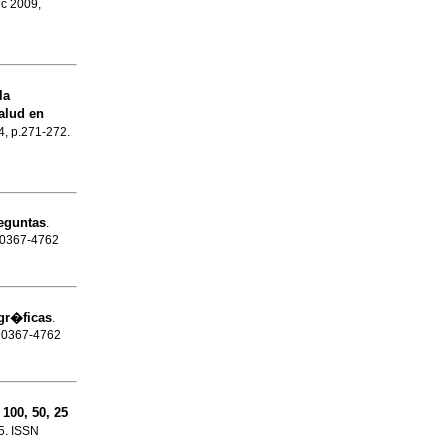
ic 2009,
la
alud en
.4, p.271-272.
reguntas
.
N 0367-4762
gr�ficas
.
N 0367-4762
100, 50, 25
65. ISSN