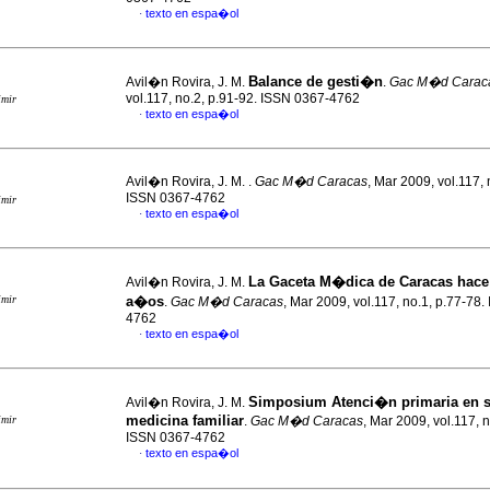
texto en espa�ol
·
Balance de gesti�n
Avil�n Rovira, J. M.
.
Gac M�d Carac
vol.117, no.2, p.91-92. ISSN 0367-4762
imir
texto en espa�ol
·
Avil�n Rovira, J. M.
.
Gac M�d Caracas
, Mar 2009, vol.117, 
ISSN 0367-4762
imir
texto en espa�ol
·
La Gaceta M�dica
de Caracas hace 
Avil�n Rovira, J. M.
imir
a�os
.
Gac M�d Caracas
, Mar 2009, vol.117, no.1, p.77-78
4762
texto en espa�ol
·
Simposium Atenci�n primaria en 
Avil�n Rovira, J. M.
medicina familiar
imir
.
Gac M�d Caracas
, Mar 2009, vol.117, n
ISSN 0367-4762
texto en espa�ol
·