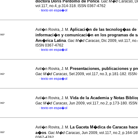
doctora Doris Perdomo de Ponce
.
Gac M�d Caracas
, D
vol.117, no.4, p.314-318. ISSN 0367-4762
texto en espa�ol
·
Aplicaci�n de las tecnolog�as de 
Avil�n Rovira, J. M.
imir
informaci�n y comunicaci�n en los programas de s
Am�rica Latina
.
Gac M�d Caracas
, Dic 2009, vol.117, no
ISSN 0367-4762
texto en espa�ol
·
Presentaciones, publicaciones y p
Avil�n Rovira, J. M.
Gac M�d Caracas
, Set 2009, vol.117, no.3, p.181-182. ISS
imir
texto en espa�ol
·
Vida de la Academia y Notas Biblio
Avil�n Rovira, J. M.
imir
Gac M�d Caracas
, Jun 2009, vol.117, no.2, p.173-180. ISS
texto en espa�ol
·
La Gaceta M�dica
de Caracas hace 
Avil�n Rovira, J. M.
imir
a�os
.
Gac M�d Caracas
, Jun 2009, vol.117, no.2, p.164-1
0367-4762