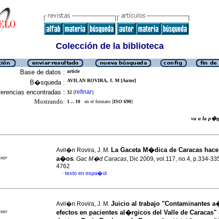
Colección de la biblioteca
Base de datos :
article
AVILAN ROVIRA, J. M [Autor]
B�squeda :
erencias encontradas :
refinar
32
[
]
Mostrando:
1 .. 10
en el formato [
ISO 690
]
va a la p
La Gaceta M�dica de Caracas hace 
Avil�n Rovira, J. M.
imir
a�os
.
Gac M�d Caracas
, Dic 2009, vol.117, no.4, p.334-3
4762
texto en espa�ol
·
Juicio al trabajo "Contaminantes a
Avil�n Rovira, J. M.
imir
efectos en pacientes al�rgicos del Valle de Caracas" 