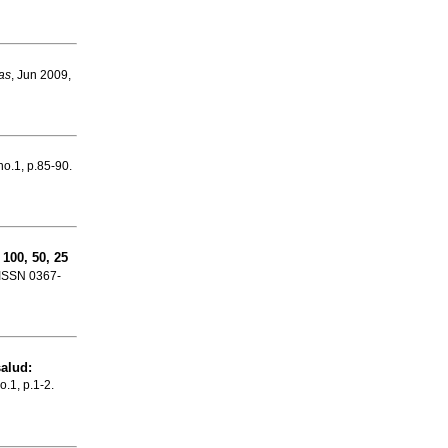
as
, Jun 2009,
no.1, p.85-90.
100, 50, 25
. ISSN 0367-
salud
:
o.1, p.1-2.