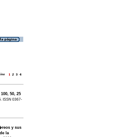
�gina
100, 50, 25
35. ISSN 0367-
�reos y sus
de la