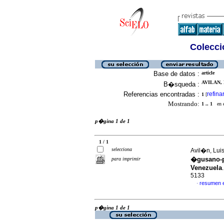
Colecció
Base de datos :
article
AVILAN, 
B�squeda :
Referencias encontradas :
refina
1
[
Mostrando:
1 .. 1
en el
p�gina 1 de 1
1 / 1
selecciona
Avil�n, Luis
�gusano-po
para imprimir
Venezuela
5133
resumen 
·
p�gina 1 de 1