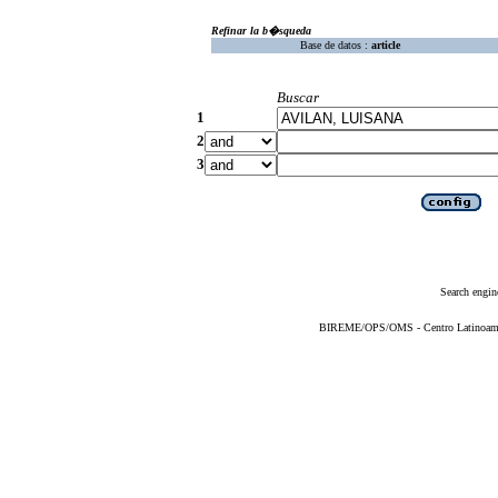
Refinar la b�squeda
Base de datos :
article
Buscar
1
2
3
Search engin
BIREME/OPS/OMS - Centro Latinoameric