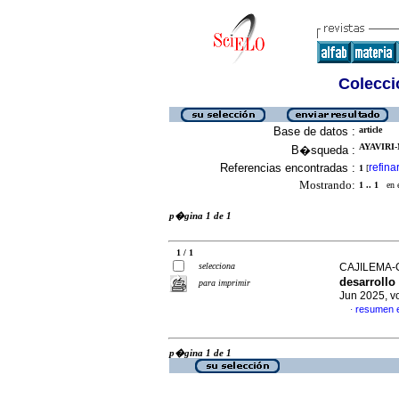
Colecció
Base de datos :
article
AYAVIRI-
B�squeda :
Referencias encontradas :
refina
1
[
Mostrando:
1 .. 1
en el
p�gina 1 de 1
1 / 1
selecciona
CAJILEMA-Q
desarrollo
para imprimir
Jun 2025, v
resumen 
·
p�gina 1 de 1