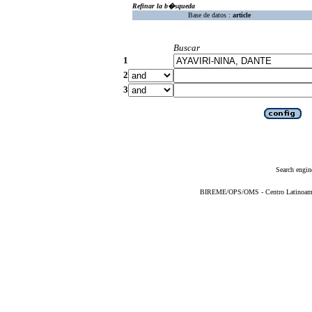
Refinar la b�squeda
Base de datos :
article
Buscar
1
2
3
Search engin
BIREME/OPS/OMS - Centro Latinoameric