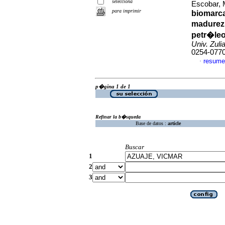
selecciona
Escobar, 
para imprimir
biomarca
madurez 
petr�leo
Univ. Zuli
0254-077
resume
·
p�gina 1 de 1
Refinar la b�squeda
Base de datos :
article
Buscar
1
2
3