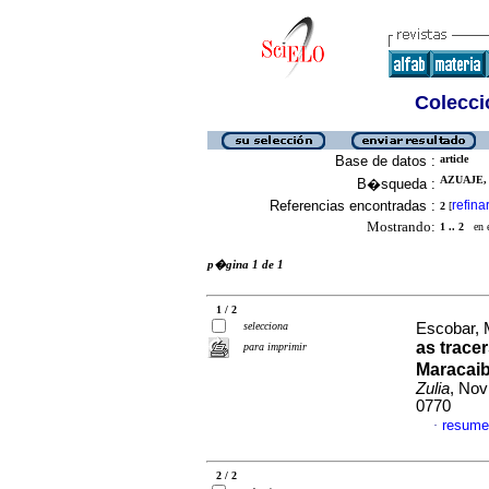
Colecció
Base de datos :
article
AZUAJE, 
B�squeda :
Referencias encontradas :
refina
2
[
Mostrando:
1 .. 2
en el
p�gina 1 de 1
1 / 2
selecciona
Escobar, 
as trace
para imprimir
Maracaib
Zulia
, Nov
0770
resume
·
2 / 2