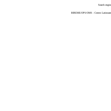
Search engin
BIREME/OPS/OMS - Centro Latinoameric