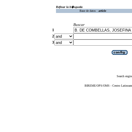
Refinar la b�squeda
Base de datos :
article
Buscar
1
2
3
Search engin
BIREME/OPS/OMS - Centro Latinoameric