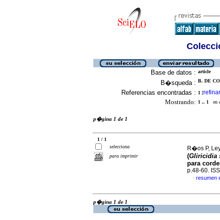
Colecció
Base de datos :
article
B. DE CO
B�squeda :
Referencias encontradas :
refina
1
[
Mostrando:
1 .. 1
en el
p�gina 1 de 1
1 / 1
selecciona
R�os P, Leyl
(
Gliricidia
para imprimir
para corde
p.48-60. IS
resumen 
·
p�gina 1 de 1