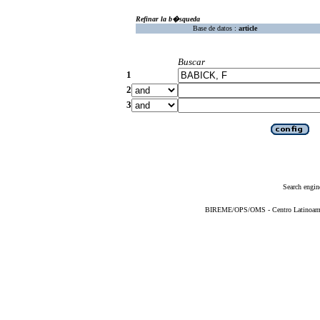
Refinar la b�squeda
Base de datos :
article
Buscar
1
2
3
Search engin
BIREME/OPS/OMS - Centro Latinoameric