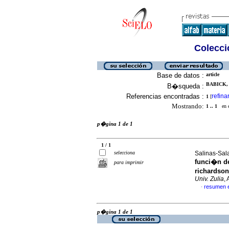
Colecció
Base de datos :
article
BABICK, 
B�squeda :
Referencias encontradas :
refina
1
[
Mostrando:
1 .. 1
en el
p�gina 1 de 1
1 / 1
selecciona
Salinas-Sal
funci�n d
para imprimir
richardson
Univ. Zulia
,
resumen 
·
p�gina 1 de 1