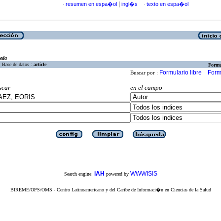
|
resumen en espa�ol
ingl�s
texto en espa�ol
·
·
eda
Base de datos :
article
Formu
Formulario libre
Form
Buscar por :
scar
en el campo
iAH
WWWISIS
Search engine:
powered by
BIREME/OPS/OMS - Centro Latinoamericano y del Caribe de Informaci�n en Ciencias de la Salud