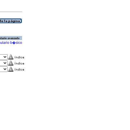
lario avanzado
ulario b�sico