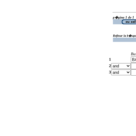
p�gina 1 de 1
Refinar la b�squ
Bu
1
2
3