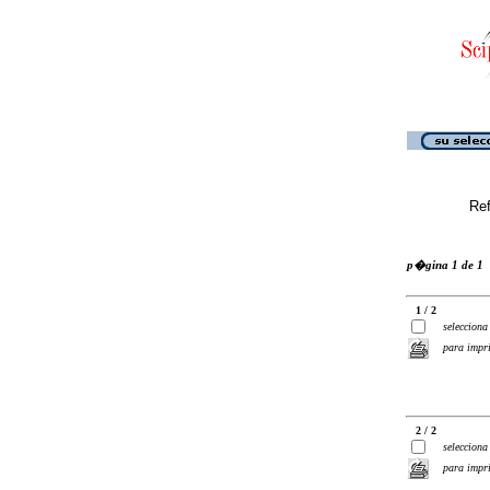
Ref
p�gina 1 de 1
1 / 2
selecciona
para impr
2 / 2
selecciona
para impr