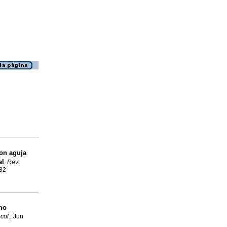
on aguja
al
.
Rev.
582
omo
col.
, Jun