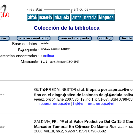
Colección de la biblioteca
Base de datos :
article
BAEZ, EORIS [Autor]
B�squeda :
erencias encontradas :
refinar
2
[
]
Mostrando:
1 .. 2
en el formato [
ISO 690
]
Biopsia por aspiraci�n c
GUTI�RREZ M, NESTOR et al.
imir
fina en el diagn�stico de lesiones de gl�ndula saliv
venez. oncol.
, Ene 2007, vol.19, no.1, p.51-57. ISSN 0798-0
|
resumen en espa�ol
ingl�s
texto en espa�ol
·
·
Valor Predictivo Del Ca 15-3 C
SALDIVIA, FELIPE et al.
Marcador Tumoral En C�ncer De Mama
.
Rev. venez. on
imir
2006, vol.18, no.2, p.92-97. ISSN 0798-0582