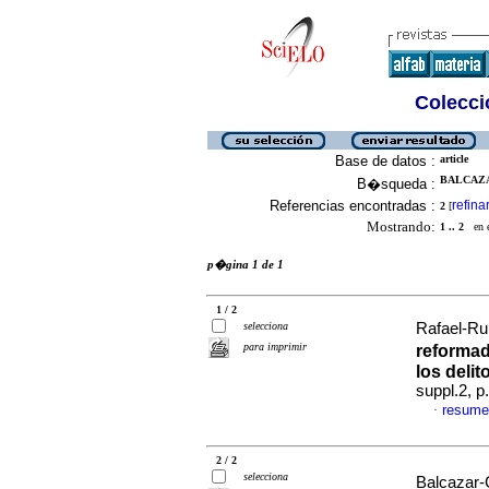
Colecció
Base de datos :
article
BALCAZA
B�squeda :
Referencias encontradas :
refina
2
[
Mostrando:
1 .. 2
en el
p�gina 1 de 1
1 / 2
selecciona
Rafael-Rub
para imprimir
reformad
los delit
suppl.2, 
resume
·
2 / 2
selecciona
Balcazar-C