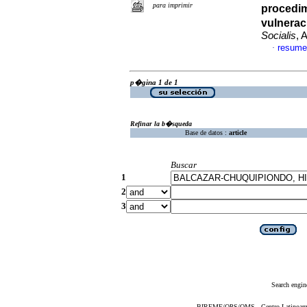
para imprimir
procedimi
vulnerac
Socialis
, 
resume
·
p�gina 1 de 1
Refinar la b�squeda
Base de datos :
article
Buscar
1
2
3
Search engin
BIREME/OPS/OMS - Centro Latinoameric