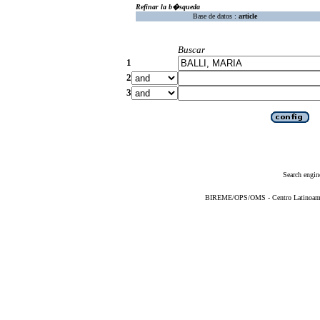
Refinar la b�squeda
Base de datos :
article
Buscar
1
2
3
Search engin
BIREME/OPS/OMS - Centro Latinoameric