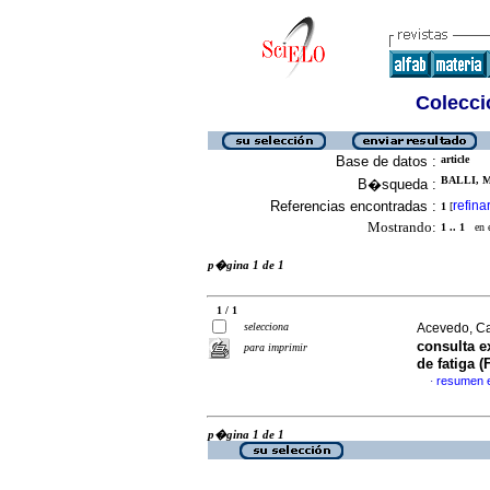
Colecció
Base de datos :
article
BALLI, M
B�squeda :
Referencias encontradas :
refina
1
[
Mostrando:
1 .. 1
en el
p�gina 1 de 1
1 / 1
selecciona
Acevedo, Ca
consulta e
para imprimir
de fatiga (
resumen 
·
p�gina 1 de 1