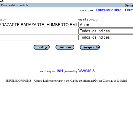
eda
Base de datos :
article
Formu
Formulario libre
Form
Buscar por :
scar
en el campo
iAH
WWWISIS
Search engine:
powered by
BIREME/OPS/OMS - Centro Latinoamericano y del Caribe de Informaci�n en Ciencias de la Salud