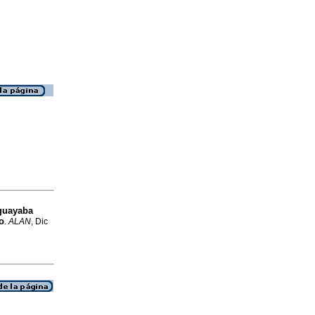
guayaba
o
.
ALAN
, Dic