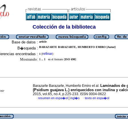
Colección de la biblioteca
Base de datos :
article
BARAZARTE BARAZARTE, HUMBERTO EMIRO [Autor]
B�squeda :
erencias encontradas :
refinar
1
[
]
Mostrando:
1 .. 1
en el formato [
ISO 690
]
Laminados de 
Barazarte Barazarte, Humberto Emiro et al.
(Psidium guajava L.) enriquecidos con inulina y calci
imir
2015, vol.65, no.4, p.225-233. ISSN 0004-0622
|
resumen en espa�ol
ingl�s
texto en espa�ol
·
·