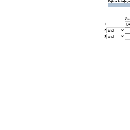
Refinar la b�squ
Bu
1
2
3