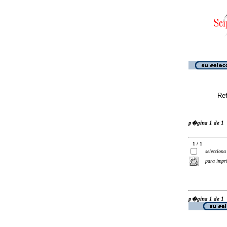
Ref
p�gina 1 de 1
1 / 1
selecciona
para impr
p�gina 1 de 1