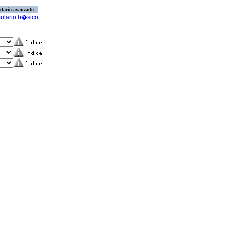
lario avanzado
ulario b�sico