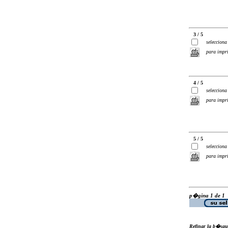
3 / 5
selecciona
para impr
4 / 5
selecciona
para impr
5 / 5
selecciona
para impr
p�gina 1 de 1
Refinar la b�squ