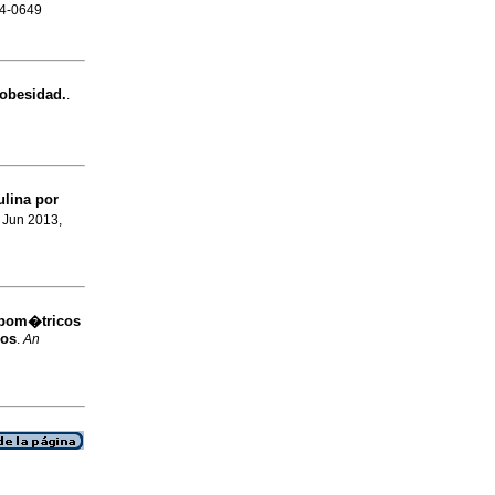
04-0649
 obesidad.
.
ulina por
, Jun 2013,
opom�tricos
sos
.
An