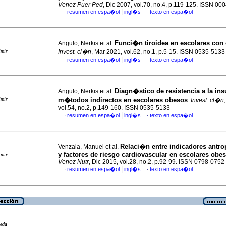
Venez Puer Ped
, Dic 2007, vol.70, no.4, p.119-125. ISSN 00
|
resumen en espa�ol
ingl�s
texto en espa�ol
·
·
Funci�n tiroidea en escolares con
Angulo, Nerkis et al.
imir
Invest. cl�n
, Mar 2021, vol.62, no.1, p.5-15. ISSN 0535-5133
|
resumen en espa�ol
ingl�s
texto en espa�ol
·
·
Diagn�stico de resistencia a la ins
Angulo, Nerkis et al.
imir
m�todos indirectos en escolares obesos
.
Invest. cl�n
vol.54, no.2, p.149-160. ISSN 0535-5133
|
resumen en espa�ol
ingl�s
texto en espa�ol
·
·
Relaci�n entre indicadores antr
Venzala, Manuel et al.
y factores de riesgo cardiovascular en escolares obe
imir
Venez Nutr
, Dic 2015, vol.28, no.2, p.92-99. ISSN 0798-0752
|
resumen en espa�ol
ingl�s
texto en espa�ol
·
·
eda