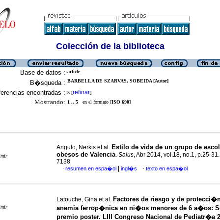
Colección de la biblioteca
Base de datos :
article
BARBELLA DE SZARVAS, SOBEIDA [Autor]
B�squeda :
erencias encontradas :
refinar
5
[
]
Mostrando:
1 .. 5
en el formato [
ISO 690
]
Estilo de vida de un grupo de esco
Angulo, Nerkis et al.
obesos de Valencia
.
Salus
, Abr 2014, vol.18, no.1, p.25-3
imir
7138
|
resumen en espa�ol
ingl�s
texto en espa�ol
·
·
Factores de riesgo y de protecci�n
Latouche, Gina et al.
imir
anemia ferrop�nica en ni�os menores de 6 a�os
:
S
premio poster. LIII Congreso Nacional de Pediatr�a 