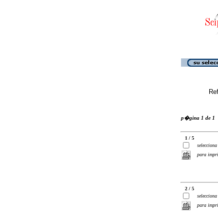
Ref
p�gina 1 de 1
1 / 5
selecciona
para impr
2 / 5
selecciona
para impr