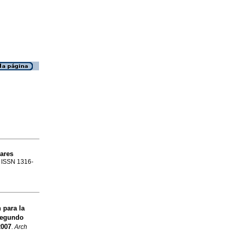
lares
1. ISSN 1316-
 para la
egundo
2007
.
Arch