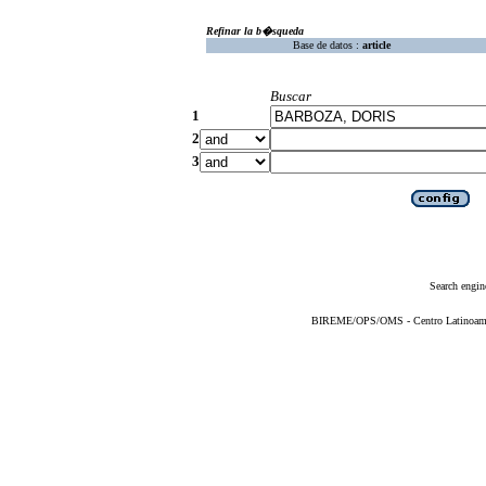
Refinar la b�squeda
Base de datos :
article
Buscar
1
2
3
Search engin
BIREME/OPS/OMS - Centro Latinoameric