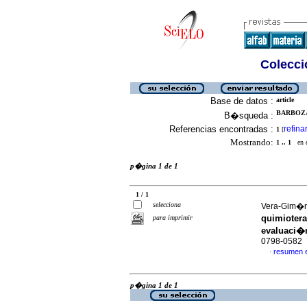
Colecció
Base de datos :
article
BARBOZA,
B�squeda :
Referencias encontradas :
refina
1
[
Mostrando:
1 .. 1
en el
p�gina 1 de 1
1 / 1
selecciona
Vera-Gim�n,
quimiotera
para imprimir
evaluaci�
0798-0582
resumen 
·
p�gina 1 de 1