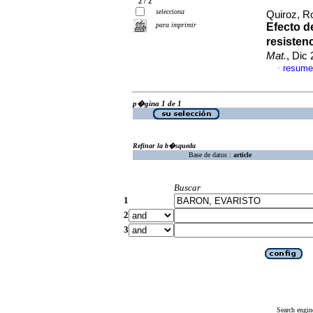
2 / 2
selecciona
Quiroz, R
para imprimir
Efecto d
resisten
Mat.
, Dic
resume
·
p�gina 1 de 1
Refinar la b�squeda
Base de datos :
article
Buscar
1
2
3
Search engin