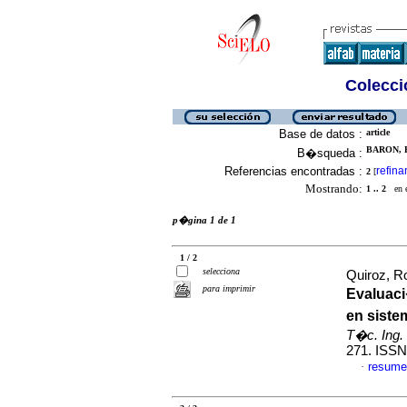
Colecció
Base de datos :
article
BARON, E
B�squeda :
Referencias encontradas :
refina
2
[
Mostrando:
1 .. 2
en el
p�gina 1 de 1
1 / 2
selecciona
Quiroz, R
para imprimir
Evaluaci
en siste
T�c. Ing. 
271. ISSN
resume
·