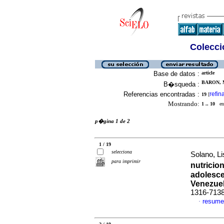
Colecció
Base de datos :
article
BARON, M
B�squeda :
Referencias encontradas :
refin
19
[
Mostrando:
1 .. 10
en 
p�gina 1 de 2
1 / 19
selecciona
Solano, Lis
para imprimir
nutricio
adolesce
Venezue
1316-713
resume
·