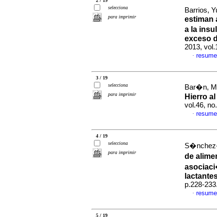
2 / 19
selecciona
Barrios, Y
para imprimir
estiman 
a la ins
exceso d
2013, vol.
resume
·
3 / 19
selecciona
Bar�n, Ma
para imprimir
Hierro a
vol.46, n
resume
·
4 / 19
selecciona
S�nchez-J
para imprimir
de alime
asociaci
lactante
p.228-233
resume
·
5 / 19