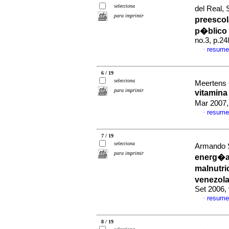
selecciona
del Real, 
para imprimir
preescol
p�blico 
no.3, p.2
resume
·
6 / 19
selecciona
Meertens 
para imprimir
vitamina
Mar 2007,
resume
·
7 / 19
selecciona
Armando S
para imprimir
energ�a/
malnutri
venezol
Set 2006,
resume
·
8 / 19