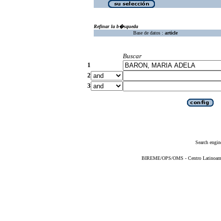
Refinar la b�squeda
Base de datos :
article
Buscar
1
2
3
Search engin
BIREME/OPS/OMS - Centro Latinoameric