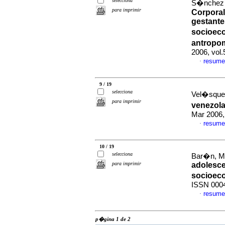
selecciona
S�nchez J
para imprimir
Corporal
gestante
socioeco
antropo
2006, vol
resume
·
9 / 19
selecciona
Vel�sque
para imprimir
venezol
Mar 2006,
resume
·
10 / 19
selecciona
Bar�n, Ma
para imprimir
adolesce
socioec
ISSN 000
resume
·
p�gina 1 de 2