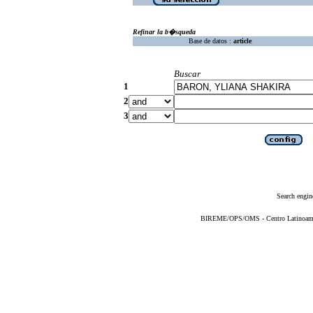
Refinar la b�squeda
Base de datos :
article
Buscar
1
2
3
Search engin
BIREME/OPS/OMS - Centro Latinoameric