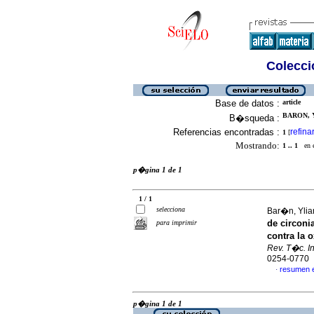
Colecció
Base de datos :
article
BARON, Y
B�squeda :
Referencias encontradas :
refina
1
[
Mostrando:
1 .. 1
en el
p�gina 1 de 1
1 / 1
selecciona
Bar�n, Ylia
de circoni
para imprimir
contra la 
Rev. T�c. In
0254-0770
resumen 
·
p�gina 1 de 1