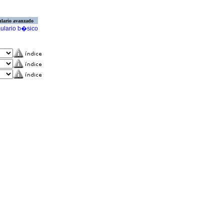
lario avanzado
ulario b�sico