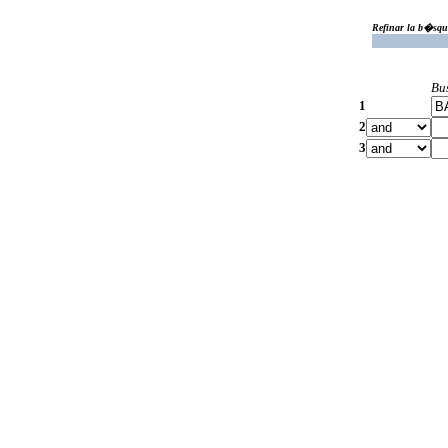
Refinar la b�squ
Bu
1
2
3