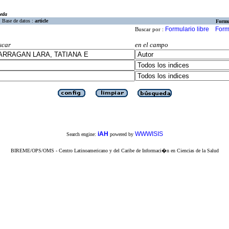
eda
Base de datos :
article
Formu
Formulario libre
Form
Buscar por :
scar
en el campo
iAH
WWWISIS
Search engine:
powered by
BIREME/OPS/OMS - Centro Latinoamericano y del Caribe de Informaci�n en Ciencias de la Salud