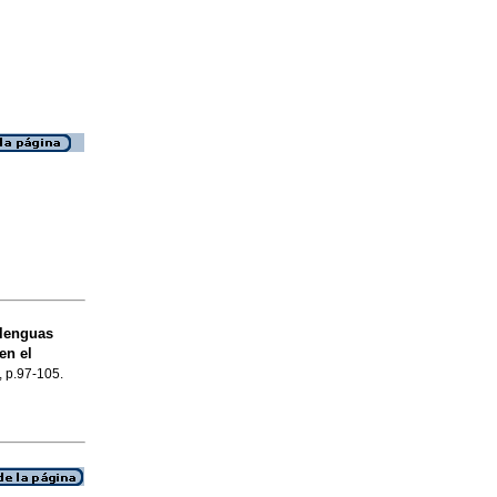
 lenguas
en el
, p.97-105.