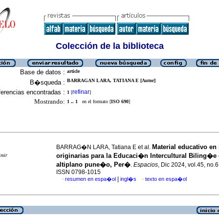
Colección de la biblioteca
Base de datos :
article
BARRAGAN LARA, TATIANA E [Autor]
B�squeda :
erencias encontradas :
refinar
1
[
]
Mostrando:
1 .. 1
en el formato [
ISO 690
]
Material educativo en
BARRAG�N LARA, Tatiana E et al.
originarias para la Educaci�n Intercultural Biling�e 
imir
altiplano pune�o, Per�
.
Espacios
, Dic 2024, vol.45, no.6
ISSN 0798-1015
|
resumen en espa�ol
ingl�s
texto en espa�ol
·
·