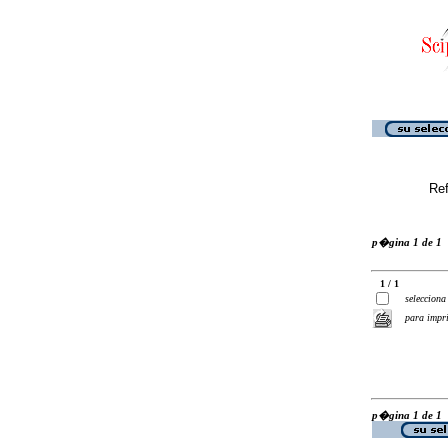
Ref
p�gina 1 de 1
1 / 1
selecciona
para impr
p�gina 1 de 1