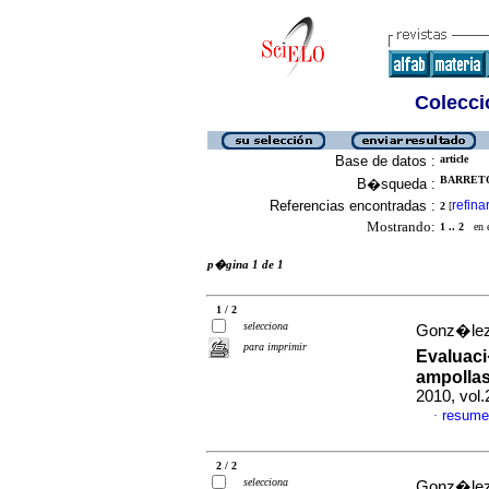
Colecció
Base de datos :
article
BARRETO
B�squeda :
Referencias encontradas :
refina
2
[
Mostrando:
1 .. 2
en el
p�gina 1 de 1
1 / 2
selecciona
Gonz�lez 
para imprimir
Evaluaci
ampollas
2010, vol.
resume
·
2 / 2
selecciona
Gonz�lez 