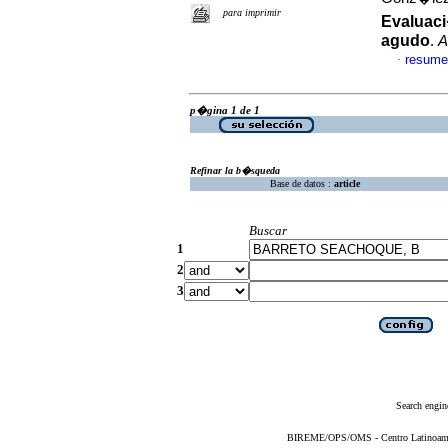
para imprimir
Evaluaci
agudo
.
A
resume
·
p�gina 1 de 1
Refinar la b�squeda
Base de datos :
article
Buscar
1
2
3
Search engin
BIREME/OPS/OMS - Centro Latinoameric