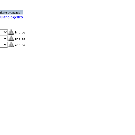
lario avanzado
ulario b�sico