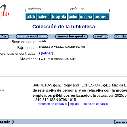
Colección de la biblioteca
Base de datos :
article
BARRETO-VELIZ, ROGER [Autor]
B�squeda :
erencias encontradas :
refinar
1
[
]
Mostrando:
1 .. 1
en el formato [
ISO 690
]
E
BARRETO-V�LIZ, Roger and FLORES- URB�EZ, Matilde
de retenci�n de personal y su relaci�n con la moti
imir
empleados p�blicos en Ecuador
.
Espacios
, Jun 2025, v
p.510-519. ISSN 0798-1015
|
resumen en espa�ol
ingl�s
texto en espa�ol
·
·