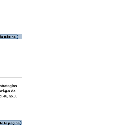
strategias
vaci�n de
ol.46, no.3,