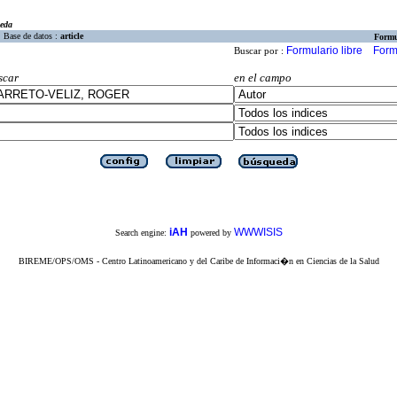
eda
Base de datos :
article
Formu
Formulario libre
Form
Buscar por :
scar
en el campo
iAH
WWWISIS
Search engine:
powered by
BIREME/OPS/OMS - Centro Latinoamericano y del Caribe de Informaci�n en Ciencias de la Salud