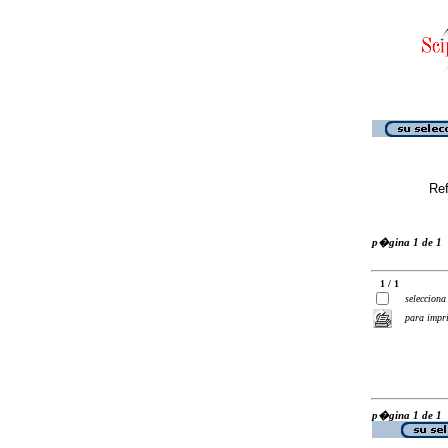
Ref
p�gina 1 de 1
1 / 1
selecciona
para impr
p�gina 1 de 1