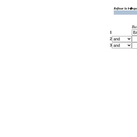
Refinar la b�squ
Bu
1
2
3