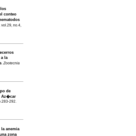
los
el conteo
 nematodos
 vol.29, no.4,
becerros
a la
s
.
Zootecnia
ipo de
e Az�car
 p.283-292.
 la anemia
 una zona