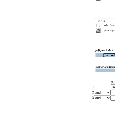
10 / 12
selecciona
para impr
p�gina 1 de 2
Refinar la b�squ
Bu
1
2
3