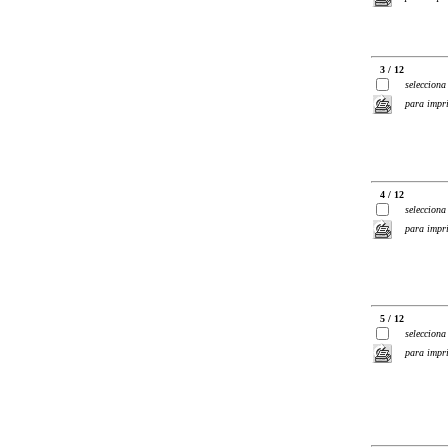
3 / 12
selecciona
para impr
4 / 12
selecciona
para impr
5 / 12
selecciona
para impr