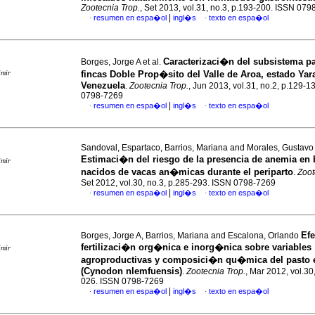
Zootecnia Trop.
, Set 2013, vol.31, no.3, p.193-200. ISSN 07
|
resumen en espa�ol
ingl�s
texto en espa�ol
·
·
Caracterizaci�n del subsistema pa
Borges, Jorge A et al.
imir
fincas Doble Prop�sito del Valle de Aroa, estado Yar
Venezuela
.
Zootecnia Trop.
, Jun 2013, vol.31, no.2, p.129-1
0798-7269
|
resumen en espa�ol
ingl�s
texto en espa�ol
·
·
Sandoval, Espartaco, Barrios, Mariana and Morales, Gustavo
Estimaci�n del riesgo de la presencia de anemia en 
imir
nacidos de vacas an�micas durante el periparto
.
Zoot
Set 2012, vol.30, no.3, p.285-293. ISSN 0798-7269
|
resumen en espa�ol
ingl�s
texto en espa�ol
·
·
Efe
Borges, Jorge A, Barrios, Mariana and Escalona, Orlando
fertilizaci�n org�nica e inorg�nica sobre variables
imir
agroproductivas y composici�n qu�mica del pasto e
(Cynodon nlemfuensis)
.
Zootecnia Trop.
, Mar 2012, vol.30
026. ISSN 0798-7269
|
resumen en espa�ol
ingl�s
texto en espa�ol
·
·