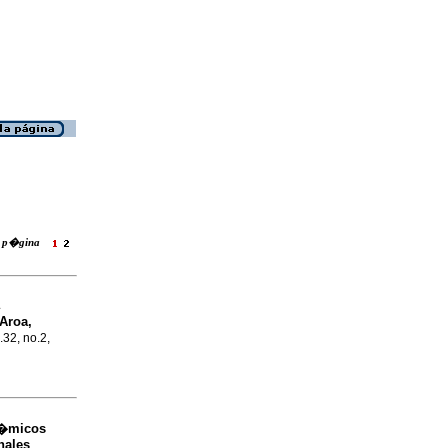
la p�gina
Aroa,
.32, no.2,
an�micos
inales
.