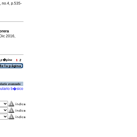
, no.4, p.535-
orera
 Dic 2016,
la p�gina
lario avanzado
ulario b�sico