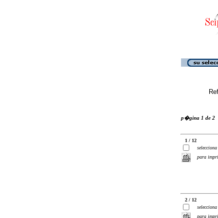
Ref
p�gina 1 de 2
1 / 12
selecciona
para impr
2 / 12
selecciona
para impr