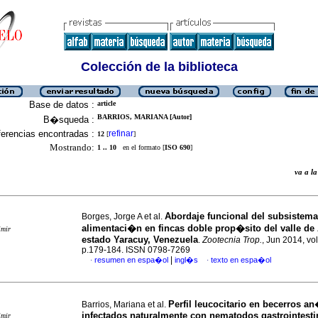
Colección de la biblioteca
Base de datos :
article
BARRIOS, MARIANA [Autor]
B�squeda :
erencias encontradas :
refinar
12
[
]
Mostrando:
1 .. 10
en el formato [
ISO 690
]
va a 
Abordaje funcional del subsistema
Borges, Jorge A et al.
alimentaci�n en fincas doble prop�sito del valle de 
imir
estado Yaracuy, Venezuela
.
Zootecnia Trop.
, Jun 2014, vol
p.179-184. ISSN 0798-7269
|
resumen en espa�ol
ingl�s
texto en espa�ol
·
·
Perfil leucocitario en becerros 
Barrios, Mariana et al.
infectados naturalmente con nematodos gastrointest
imir