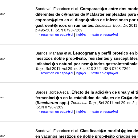
Comparaci�n entre dos mode
Sandoval, Espartaco et al.
imir
diferentes de c�maras de McMaster empleadas para 
coprosc�pico en el diagn�stico de infecciones por
gastroent�ricos en rumiantes
.
Zootecnia Trop.
, Dic 2011,
p.495-501. ISSN 0798-7269
|
resumen en espa�ol
ingl�s
texto en espa�ol
·
·
Leucograma y perfil proteico en 
Barrios, Mariana et al.
mestizos doble prop�sito, resistentes y susceptibles 
imir
infestaci�n natural por nem�todos gastrointestinale
Trop.
, Set 2011, vol.29, no.3, p.313-322. ISSN 0798-7269
|
resumen en espa�ol
ingl�s
texto en espa�ol
·
·
Efecto de la adici�n de urea y el t
Borges, Jorge A et al.
imir
fermentaci�n en la estabilidad de silajes de Ca�a d
(
Saccharum
spp.)
.
Zootecnia Trop.
, Set 2011, vol.29, no.3,
ISSN 0798-7269
|
resumen en espa�ol
ingl�s
texto en espa�ol
·
·
Clasificaci�n morfol�gica de
Sandoval, Espartaco et al.
imir
en vacunos mestizos de doble prop�sito criados en