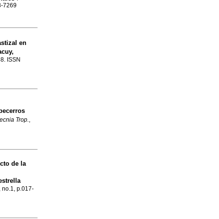
98-7269
stizal en
acuy,
38. ISSN
becerros
ecnia Trop.
,
cto de la
strella
, no.1, p.017-