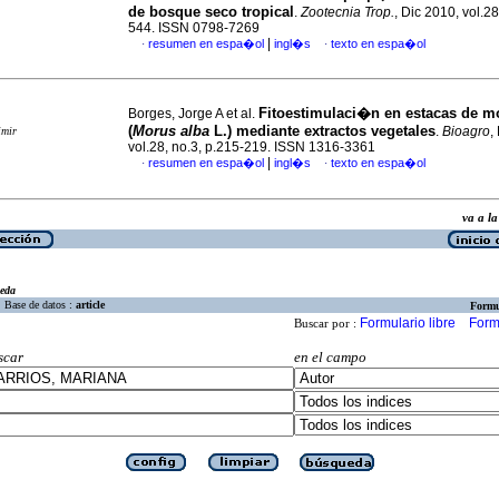
de bosque seco tropical
.
Zootecnia Trop.
, Dic 2010, vol.28
544. ISSN 0798-7269
|
resumen en espa�ol
ingl�s
texto en espa�ol
·
·
Fitoestimulaci�n en estacas de m
Borges, Jorge A et al.
(
Morus alba
L.) mediante extractos vegetales
.
Bioagro
,
imir
vol.28, no.3, p.215-219. ISSN 1316-3361
|
resumen en espa�ol
ingl�s
texto en espa�ol
·
·
va a 
eda
Base de datos :
article
Formu
Formulario libre
Form
Buscar por :
scar
en el campo