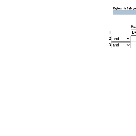
Refinar la b�squ
Bu
1
2
3