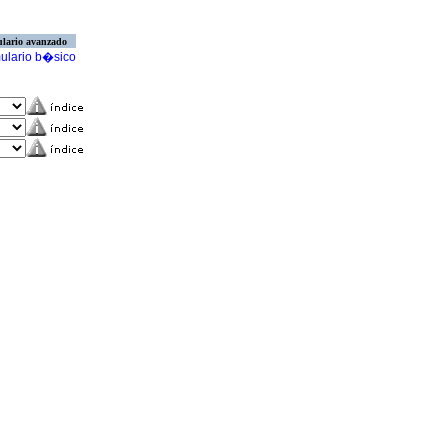
lario avanzado
ulario b�sico