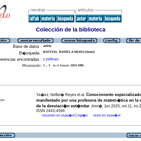
Colección de la biblioteca
Base de datos :
article
BASTIAS, DANIELA ARAYA [Autor]
B�squeda :
erencias encontradas :
refinar
1
[
]
Mostrando:
1 .. 1
en el formato [
ISO 690
]
Conocimiento especializad
Ya�ez, Neftal� Reyes et al.
manifestado por una profesora de matem�tica en la
imir
de la desviaci�n est�ndar
.
Aret�
, Jun 2025, vol.11, no.
ISSN 2443-4566
|
resumen en espa�ol
ingl�s
texto en espa�ol
·
·