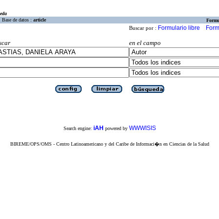
eda
Base de datos :
article
Formu
Formulario libre
Form
Buscar por :
scar
en el campo
iAH
WWWISIS
Search engine:
powered by
BIREME/OPS/OMS - Centro Latinoamericano y del Caribe de Informaci�n en Ciencias de la Salud