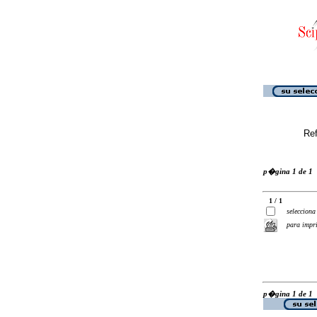
Ref
p�gina 1 de 1
1 / 1
selecciona
para impr
p�gina 1 de 1