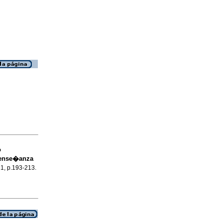
o
 ense�anza
21, p.193-213.