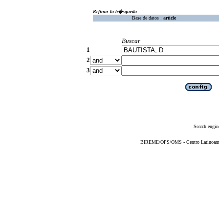
Refinar la b�squeda
Base de datos :
article
Buscar
1
2
3
Search engin
BIREME/OPS/OMS - Centro Latinoameric