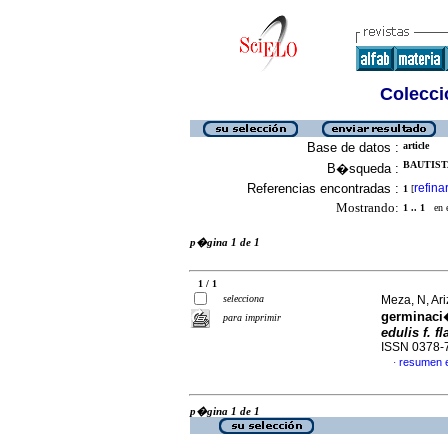
Colecció
Base de datos :
article
BAUTISTA
B�squeda :
Referencias encontradas :
refina
1
[
Mostrando:
1 .. 1
en el
p�gina 1 de 1
1 / 1
selecciona
Meza, N, Ari
germinaci�
para imprimir
edulis f. f
ISSN 0378-
resumen 
·
p�gina 1 de 1