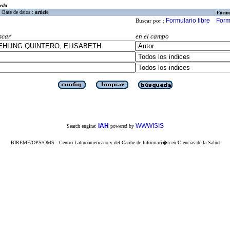
eda
Base de datos :
article
Formu
Formulario libre
Form
Buscar por :
scar
en el campo
iAH
WWWISIS
Search engine:
powered by
BIREME/OPS/OMS - Centro Latinoamericano y del Caribe de Informaci�n en Ciencias de la Salud