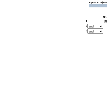
Refinar la b�squ
Bu
1
2
3