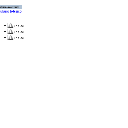
lario avanzado
ulario b�sico