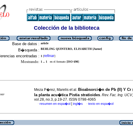
Colección de la biblioteca
Base de datos :
article
BEHLING QUINTERO, ELISABETH [Autor]
B�squeda :
erencias encontradas :
refinar
1
[
]
Mostrando:
1 .. 1
en el formato [
ISO 690
]
Bioabsorci�n de Pb (II) Y Cr 
Meza P�rez, Marelis et al.
imir
la planta acu�tica Pistia stratioides
.
Rev. Fac. Ing. UCV
vol.28, no.3, p.19-27. ISSN 0798-4065
|
resumen en espa�ol
ingl�s
texto en espa�ol
·
·