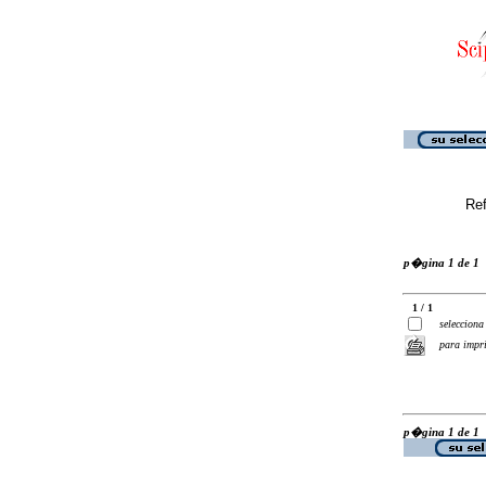
Ref
p�gina 1 de 1
1 / 1
selecciona
para impr
p�gina 1 de 1