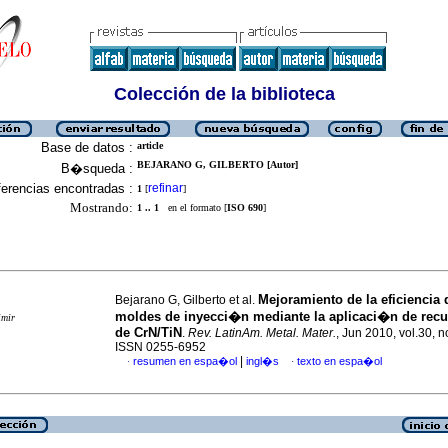
Colección de la biblioteca
Base de datos :
article
BEJARANO G, GILBERTO [Autor]
B�squeda :
erencias encontradas :
refinar
1
[
]
Mostrando:
1 .. 1
en el formato [
ISO 690
]
Mejoramiento de la eficiencia 
Bejarano G, Gilberto et al.
moldes de inyecci�n mediante la aplicaci�n de rec
imir
de CrN/TiN
.
Rev. LatinAm. Metal. Mater.
, Jun 2010, vol.30, n
ISSN 0255-6952
|
resumen en espa�ol
ingl�s
texto en espa�ol
·
·