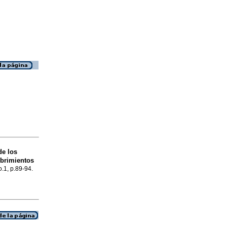
de los
ubrimientos
o.1, p.89-94.