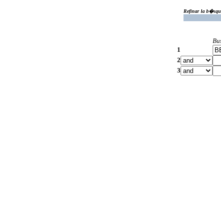
Refinar la b�squ
Bu
1
2
3