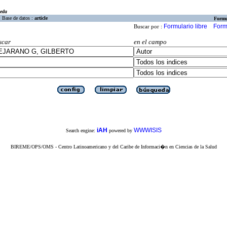
eda
Base de datos :
article
Formu
Formulario libre
Form
Buscar por :
scar
en el campo
iAH
WWWISIS
Search engine:
powered by
BIREME/OPS/OMS - Centro Latinoamericano y del Caribe de Informaci�n en Ciencias de la Salud