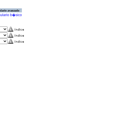
lario avanzado
ulario b�sico