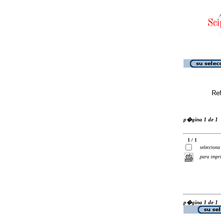
Ref
p�gina 1 de 1
1 / 1
selecciona
para impr
p�gina 1 de 1