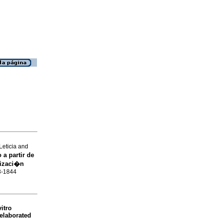
eticia and
 a partir de
rizaci�n
8-1844
vitro
 elaborated