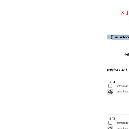
Ref
p�gina 1 de 1
1 / 2
selecciona
para impr
2 / 2
selecciona
para impr