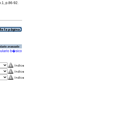
o.1, p.86-92.
lario avanzado
ulario b�sico