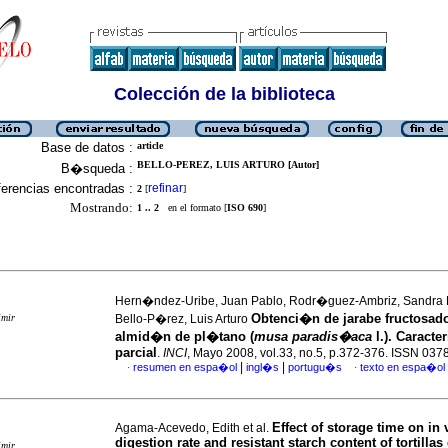
Colección de la biblioteca
Base de datos :
article
BELLO-PEREZ, LUIS ARTURO [Autor]
B�squeda :
erencias encontradas :
refinar
2
[
]
Mostrando:
1 .. 2
en el formato [
ISO 690
]
Hern�ndez-Uribe, Juan Pablo, Rodr�guez-Ambriz, Sandra L
Obtenci�n de jarabe fructosado
imir
Bello-P�rez, Luis Arturo
almid�n de pl�tano (
musa paradis�aca
l.). Caracte
parcial
.
INCI
, Mayo 2008, vol.33, no.5, p.372-376. ISSN 037
|
|
resumen en espa�ol
ingl�s
portugu�s
texto en espa�ol
·
·
Effect of storage time on in 
Agama-Acevedo, Edith et al.
digestion rate and resistant starch content of tortillas
imir