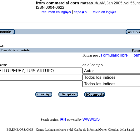
from commercial corn masas
.
ALAN
, Jan 2005, vol.55, n
ISSN 0004-0622
|
resumen en ingl�s
espa�ol
texto en ingl�s
·
·
eda
Base de datos :
article
Formu
Formulario libre
Form
Buscar por :
scar
en el campo
iAH
WWWISIS
Search engine:
powered by
BIREME/OPS/OMS - Centro Latinoamericano y del Caribe de Informaci�n en Ciencias de la Salud