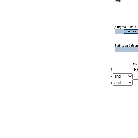
p�gina 1 de 1
Refinar la b�squ
Bu
1
2
3