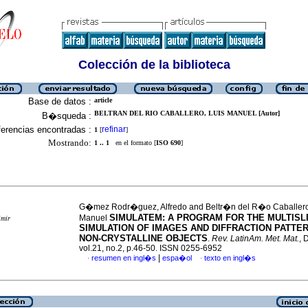
Colección de la biblioteca
Base de datos :
article
BELTRAN DEL RIO CABALLERO, LUIS MANUEL [Autor]
B�squeda :
erencias encontradas :
refinar
1
[
]
Mostrando:
1 .. 1
en el formato [
ISO 690
]
G�mez Rodr�guez, Alfredo and Beltr�n del R�o Caballero
SIMULATEM: A PROGRAM FOR THE MULTISL
Manuel
imir
SIMULATION OF IMAGES AND DIFFRACTION PATTE
NON-CRYSTALLINE OBJECTS
.
Rev. LatinAm. Met. Mat.
, 
vol.21, no.2, p.46-50. ISSN 0255-6952
|
resumen en ingl�s
espa�ol
texto en ingl�s
·
·