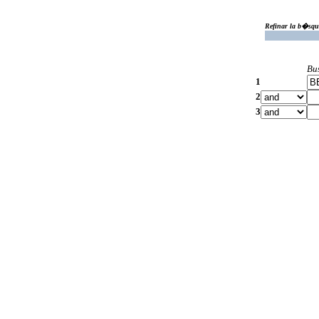
Refinar la b�squ
Bu
1
2
3