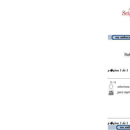
Ref
p�gina 1 de 1
1 / 1
selecciona
para impr
p�gina 1 de 1