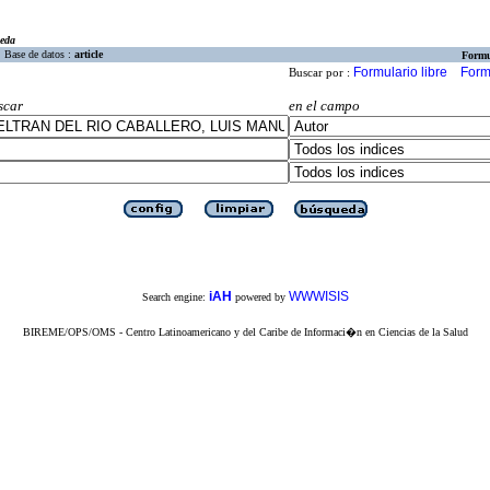
eda
Base de datos :
article
Formu
Formulario libre
Form
Buscar por :
scar
en el campo
iAH
WWWISIS
Search engine:
powered by
BIREME/OPS/OMS - Centro Latinoamericano y del Caribe de Informaci�n en Ciencias de la Salud