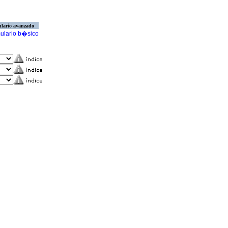
lario avanzado
ulario b�sico