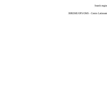
Search engin
BIREME/OPS/OMS - Centro Latinoameric