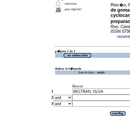
selecciona
Rinc�n, F
para imprimir
de gomas
cyclocar
preparac
Rev. Cien
ISSN 079
resume
·
p�gina 1 de 1
Refinar la b�squeda
Base de datos :
article
Buscar
1
2
3