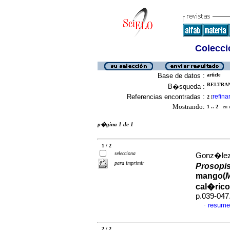
Colecció
Base de datos :
article
BELTRAN,
B�squeda :
Referencias encontradas :
refina
2
[
Mostrando:
1 .. 2
en el
p�gina 1 de 1
1 / 2
selecciona
Gonz�lez,
para imprimir
Prosopis 
mango(
M
cal�rico
p.039-047
resume
·
2 / 2