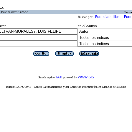
eda
Base de datos :
article
Formu
Formulario libre
Form
Buscar por :
scar
en el campo
iAH
WWWISIS
Search engine:
powered by
BIREME/OPS/OMS - Centro Latinoamericano y del Caribe de Informaci�n en Ciencias de la Salud