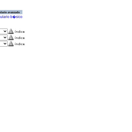
lario avanzado
ulario b�sico