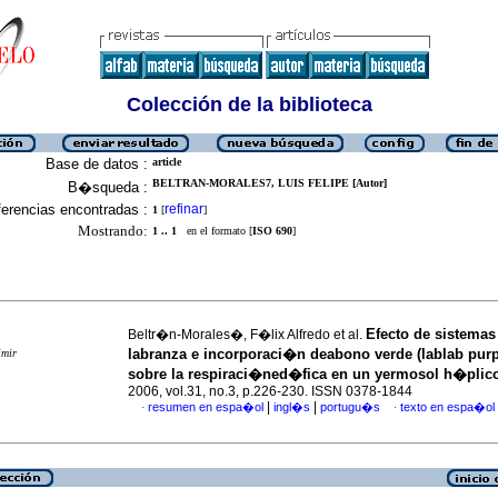
Colección de la biblioteca
Base de datos :
article
BELTRAN-MORALES7, LUIS FELIPE [Autor]
B�squeda :
erencias encontradas :
refinar
1
[
]
Mostrando:
1 .. 1
en el formato [
ISO 690
]
Efecto de sistemas
Beltr�n-Morales�, F�lix Alfredo et al.
labranza e incorporaci�n deabono verde (lablab purp
imir
sobre la respiraci�ned�fica en un yermosol h�plic
2006, vol.31, no.3, p.226-230. ISSN 0378-1844
|
|
resumen en espa�ol
ingl�s
portugu�s
texto en espa�ol
·
·