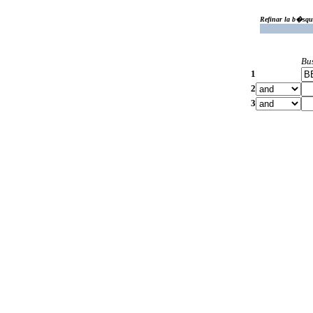
Refinar la b�squ
Bu
1
2
3