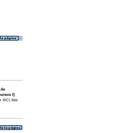
 de
ureus l)
o
.
INCI
, Mar