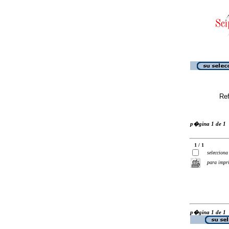
Ref
p�gina 1 de 1
1 / 1
selecciona
para impr
p�gina 1 de 1