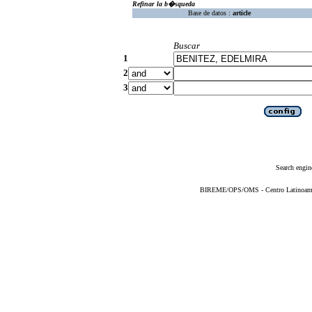
Refinar la b�squeda
Base de datos :
article
Buscar
1
2
3
Search engin
BIREME/OPS/OMS - Centro Latinoameric