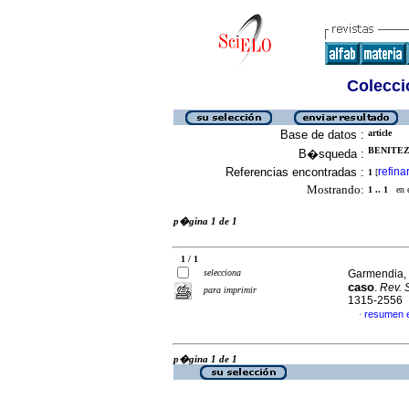
Colecció
Base de datos :
article
BENITEZ,
B�squeda :
Referencias encontradas :
refina
1
[
Mostrando:
1 .. 1
en el
p�gina 1 de 1
1 / 1
selecciona
Garmendia, 
caso
.
Rev. 
para imprimir
1315-2556
resumen 
·
p�gina 1 de 1