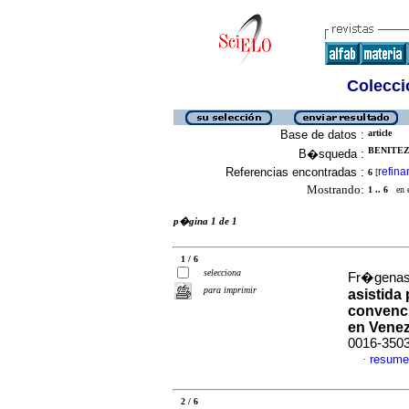
Colecció
Base de datos :
article
BENITEZ,
B�squeda :
Referencias encontradas :
refina
6
[
Mostrando:
1 .. 6
en el
p�gina 1 de 1
1 / 6
selecciona
Fr�genas,
para imprimir
asistida 
convenci
en Vene
0016-350
resume
·
2 / 6