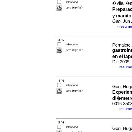
selecciona
�vila, �m
para imprimir
Preparac
y manito
Gen
, Jun
resume
·
3 / 6
selecciona
Pernalete,
gastroint
para imprimir
en el la
Dic 2009,
resume
·
4 / 6
selecciona
Gori, Hugo
para imprimir
Experien
di�metr
0016-350
resume
·
5 / 6
selecciona
Gori, Hugo