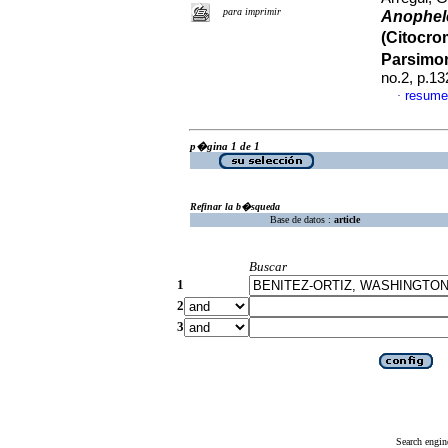
para imprimir
Anophel
(Citocro
Parsimo
no.2, p.1
resume
·
p�gina 1 de 1
Refinar la b�squeda
Base de datos :
article
Buscar
1
2
3
Search engin