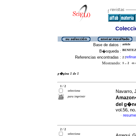
Colecció
Base de datos :
article
BENITEZ
B�squeda :
Referencias encontradas :
refina
2
[
Mostrando:
1 .. 2
en el
p�gina 1 de 1
1 / 2
selecciona
Navarro, J
para imprimir
Amazon�
del g�ne
vol.56, n
resume
·
2 / 2
selecciona
Arregui, G