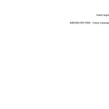
Search engin
BIREME/OPS/OMS - Centro Latinoameric