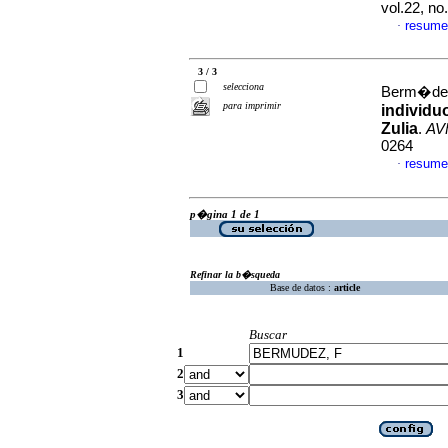
vol.22, n
resume
·
3 / 3
selecciona
Berm�dez,
para imprimir
individu
Zulia
.
AV
0264
resume
·
p�gina 1 de 1
Refinar la b�squeda
Base de datos :
article
Buscar
1
2
3