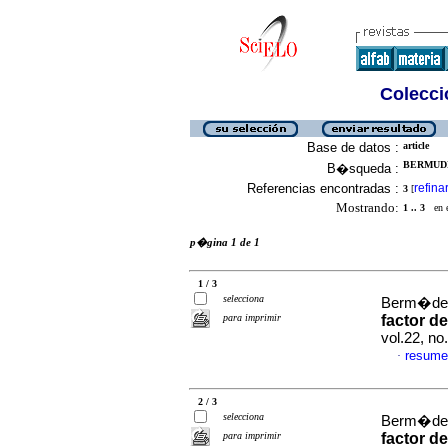
Colecció
Base de datos :
article
BERMUDEZ
B�squeda :
Referencias encontradas :
refina
3
[
Mostrando:
1 .. 3
en el
p�gina 1 de 1
1 / 3
selecciona
Berm�dez,
para imprimir
factor de
vol.22, n
resume
·
2 / 3
selecciona
Berm�dez,
para imprimir
factor de