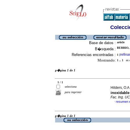
Colecció
Base de datos :
article
BERRIO, 
B�squeda :
Referencias encontradas :
refina
1
[
Mostrando:
1 .. 1
en el
p�gina 1 de 1
1 / 1
selecciona
Hilders, O.A 
para imprimir
inoxidabl
Fac. Ing. U
resumen 
·
p�gina 1 de 1