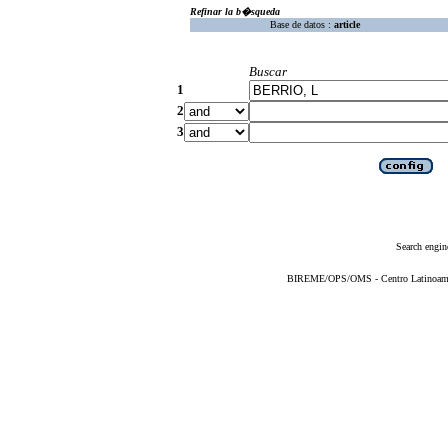
Refinar la b�squeda
Base de datos :
article
Buscar
1
2
3
Search engin
BIREME/OPS/OMS - Centro Latinoameric