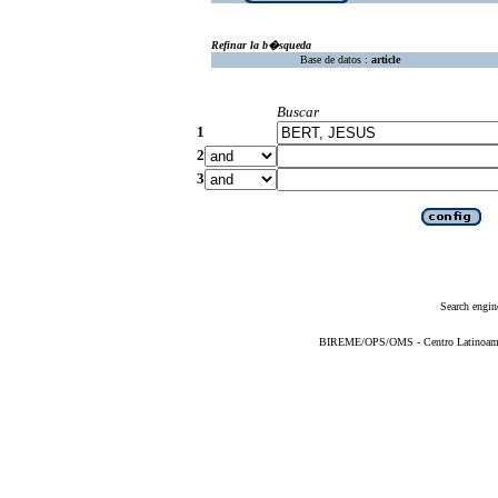
Refinar la b�squeda
Base de datos :
article
Buscar
1
2
3
Search engin
BIREME/OPS/OMS - Centro Latinoameric