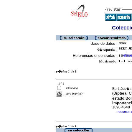
Colecció
Base de datos :
article
BERT, JE
B�squeda :
Referencias encontradas :
refina
1
[
Mostrando:
1 .. 1
en el
p�gina 1 de 1
1 / 1
selecciona
Bert, Jes�s 
(Diptera: 
para imprimir
estado Bol
importanc
1690-4648
resumen 
·
p�gina 1 de 1