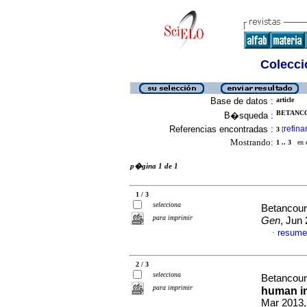
Colecció
Base de datos :
article
BETANCO
B�squeda :
Referencias encontradas :
refina
3
[
Mostrando:
1 .. 3
en el
p�gina 1 de 1
1 / 3
selecciona
Betancourt
para imprimir
Gen
, Jun
resume
·
2 / 3
selecciona
Betancourt
para imprimir
human
i
Mar 2013,