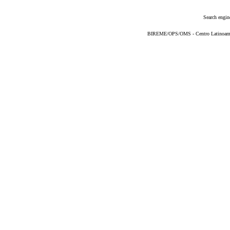
Search engin
BIREME/OPS/OMS - Centro Latinoameric