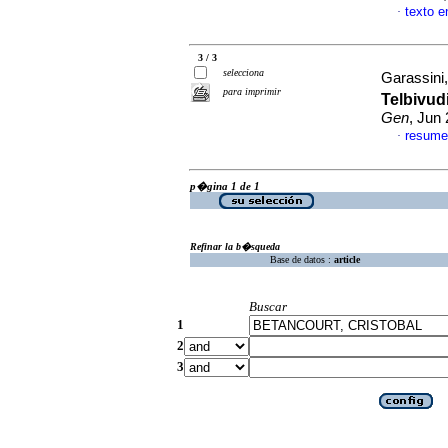
texto 
·
3 / 3
selecciona
Garassini,
para imprimir
Telbivud
Gen
, Jun
resume
·
p�gina 1 de 1
Refinar la b�squeda
Base de datos :
article
Buscar
1
2
3