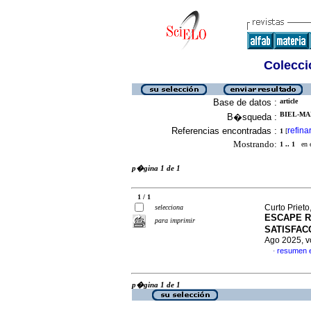
Colecció
Base de datos :
article
BIEL-MAE
B�squeda :
Referencias encontradas :
refina
1
[
Mostrando:
1 .. 1
en el
p�gina 1 de 1
1 / 1
Curto Priet
selecciona
ESCAPE R
para imprimir
SATISFAC
Ago 2025, v
resumen 
·
p�gina 1 de 1