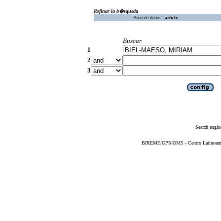
Refinar la b�squeda
Base de datos :
article
Buscar
1
2
3
Search engin
BIREME/OPS/OMS - Centro Latinoameric