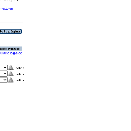
, no.85, p.21-
texto en
·
lario avanzado
ulario b�sico