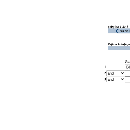
p�gina 1 de 1
Refinar la b�squ
Bu
1
2
3