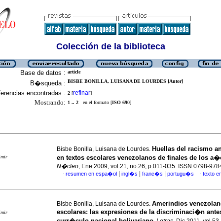
Colección de la biblioteca
Base de datos :
article
BISBE BONILLA, LUISANA DE LOURDES [Autor]
B�squeda :
erencias encontradas :
refinar
2
[
]
Mostrando:
1 .. 2
en el formato [
ISO 690
]
Huellas del racismo a
Bisbe Bonilla, Luisana de Lourdes.
imir
en textos escolares venezolanos de finales de los a
N�cleo
, Ene 2009, vol.21, no.26, p.011-035. ISSN 0798-978
|
|
|
resumen en espa�ol
ingl�s
franc�s
portugu�s
texto 
·
·
Amerindios venezolano
Bisbe Bonilla, Luisana de Lourdes.
escolares
:
las expresiones de la discriminaci�n ante
imir
curr�culo nacional bolivariano