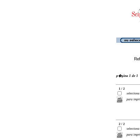
Ref
p�gina 1 de 1
1 / 2
selecciona
para impr
2 / 2
selecciona
para impr