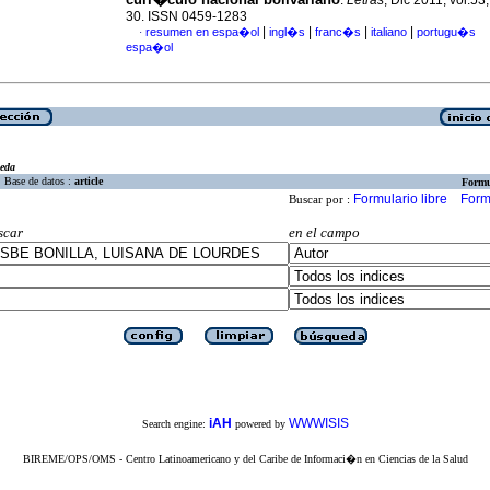
.
Letras
, Dic 2011, vol.53
30. ISSN 0459-1283
|
|
|
|
resumen en espa�ol
ingl�s
franc�s
italiano
portugu�s
·
espa�ol
eda
Base de datos :
article
Formu
Formulario libre
Form
Buscar por :
scar
en el campo
iAH
WWWISIS
Search engine:
powered by
BIREME/OPS/OMS - Centro Latinoamericano y del Caribe de Informaci�n en Ciencias de la Salud