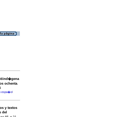
ntiind�gena
�os ochenta
.
4
en espa�ol
s y textos
s del