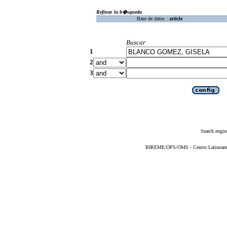
Refinar la b�squeda
Base de datos :
article
Buscar
1
2
3
Search engin
BIREME/OPS/OMS - Centro Latinoameric