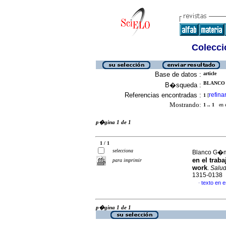
Colecció
Base de datos :
article
BLANCO 
B�squeda :
Referencias encontradas :
refina
1
[
Mostrando:
1 .. 1
en el
p�gina 1 de 1
1 / 1
selecciona
Blanco G�m
en el traba
para imprimir
work
.
Salud
1315-0138
texto en 
·
p�gina 1 de 1