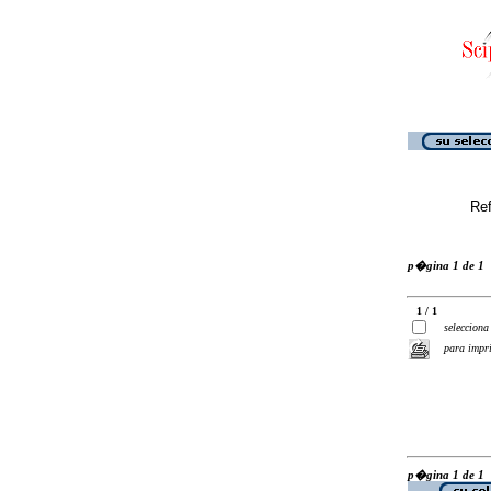
Ref
p�gina 1 de 1
1 / 1
selecciona
para impr
p�gina 1 de 1