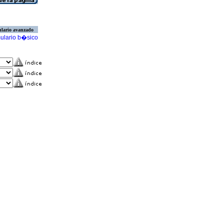
lario avanzado
ulario b�sico