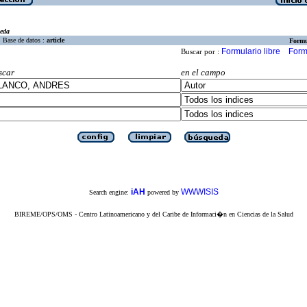
eda
Base de datos :
article
Formu
Formulario libre
Form
Buscar por :
scar
en el campo
iAH
WWWISIS
Search engine:
powered by
BIREME/OPS/OMS - Centro Latinoamericano y del Caribe de Informaci�n en Ciencias de la Salud