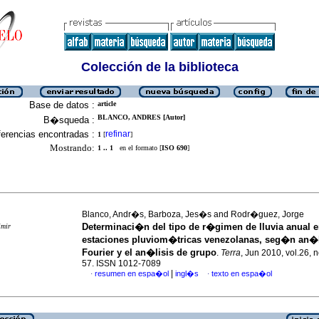
Colección de la biblioteca
Base de datos :
article
BLANCO, ANDRES [Autor]
B�squeda :
erencias encontradas :
refinar
1
[
]
Mostrando:
1 .. 1
en el formato [
ISO 690
]
Blanco, Andr�s, Barboza, Jes�s and Rodr�guez, Jorge
Determinaci�n del tipo de r�gimen de lluvia anual 
imir
estaciones pluviom�tricas venezolanas, seg�n an�l
Fourier y el an�lisis de grupo
.
Terra
, Jun 2010, vol.26, n
57. ISSN 1012-7089
|
resumen en espa�ol
ingl�s
texto en espa�ol
·
·