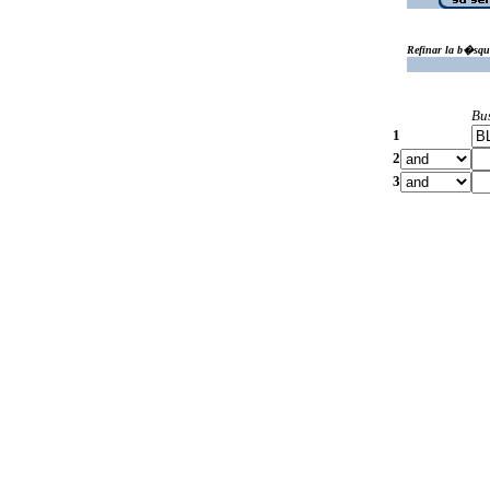
Refinar la b�squ
Bu
1
2
3