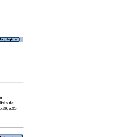
en
isis de
o.39, p.31-