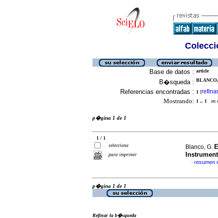
Colecció
Base de datos :
article
BLANCO, 
B�squeda :
Referencias encontradas :
refina
1
[
Mostrando:
1 .. 1
en el
p�gina 1 de 1
1 / 1
selecciona
E
Blanco, G.
Instrument
para imprimir
resumen 
·
p�gina 1 de 1
Refinar la b�squeda