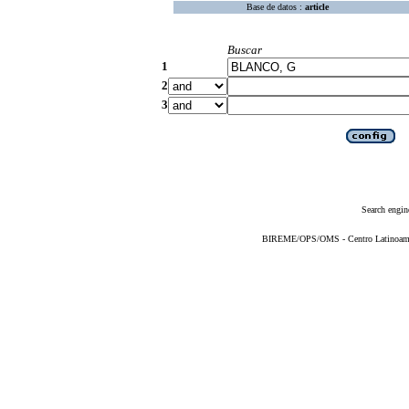
Base de datos :
article
Buscar
1
2
3
Search engin
BIREME/OPS/OMS - Centro Latinoameric