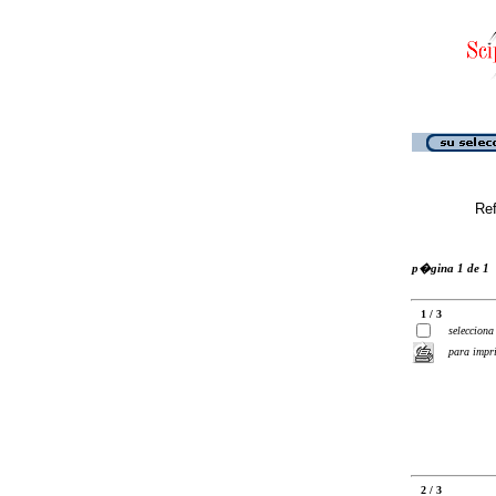
Ref
p�gina 1 de 1
1 / 3
selecciona
para impr
2 / 3