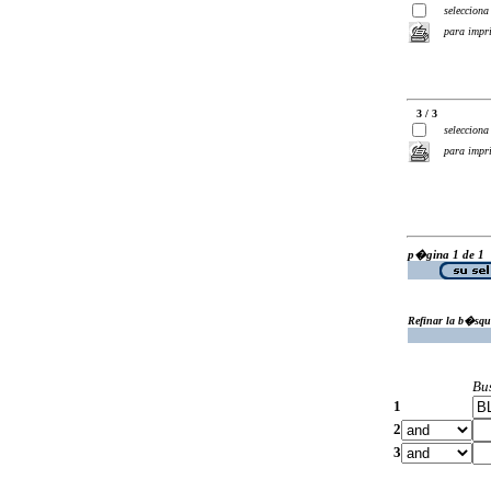
selecciona
para impr
3 / 3
selecciona
para impr
p�gina 1 de 1
Refinar la b�squ
Bu
1
2
3