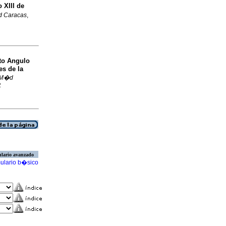
 XIII de
 Caracas
,
rto Angulo
es de la
 M�d
2
lario avanzado
ulario b�sico