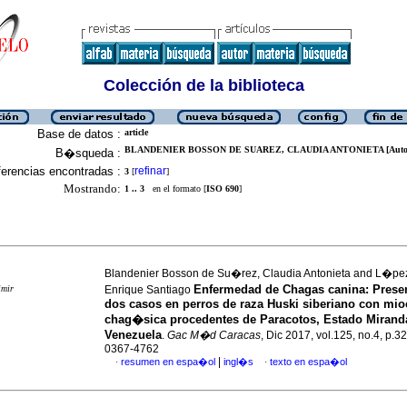
Colección de la biblioteca
Base de datos :
article
BLANDENIER BOSSON DE SUAREZ, CLAUDIA ANTONIETA [Auto
B�squeda :
erencias encontradas :
refinar
3
[
]
Mostrando:
1 .. 3
en el formato [
ISO 690
]
Blandenier Bosson de Su�rez, Claudia Antonieta and L�pe
Enfermedad de Chagas canina
:
Prese
imir
Enrique Santiago
dos casos en perros de raza Huski siberiano con mioc
chag�sica procedentes de Paracotos, Estado Mirand
Venezuela
.
Gac M�d Caracas
, Dic 2017, vol.125, no.4, p.
0367-4762
|
resumen en espa�ol
ingl�s
texto en espa�ol
·
·