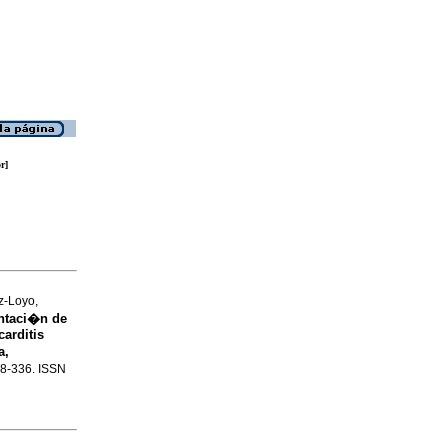
r]
z-Loyo,
ntaci�n de
arditis
a,
328-336. ISSN