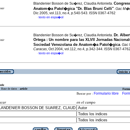
Congreso
Blandenier Bosson de Su�rez, Claudia Antonieta.
Anatom�a Patol�gica "Dr. Blas Bruni Celli"
imir
.
Gac M�d
Dic 2005, vol.113, no.4, p.540-543. ISSN 0367-4762
texto en espa�ol
·
Dr. Albe
Blandenier Bosson de Su�rez, Claudia Antonieta.
Ortega
:
Un nombre para las XLVII Jornadas Nacional
imir
Sociedad Venezolana de Anatom�a Patol�gica
.
Gac
Caracas
, Oct 2004, vol.112, no.4, p.342-344. ISSN 0367-476
texto en espa�ol
·
eda
Base de datos :
article
Formu
Formulario libre
Form
Buscar por :
scar
en el campo