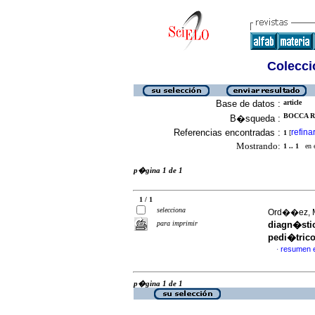
Colecció
Base de datos :
article
BOCCA R
B�squeda :
Referencias encontradas :
refina
1
[
Mostrando:
1 .. 1
en el
p�gina 1 de 1
1 / 1
selecciona
Ord��ez, M
para imprimir
diagn�sti
pedi�tric
resumen 
·
p�gina 1 de 1