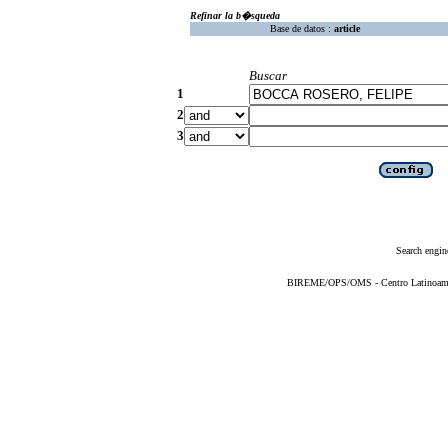
Refinar la b�squeda
Base de datos :
article
Buscar
1
2
3
Search engin
BIREME/OPS/OMS - Centro Latinoameric